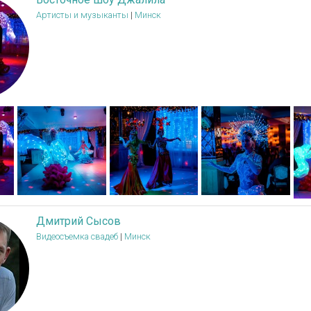
Артисты и музыканты
|
Минск
Дмитрий Сысов
Видеосъемка свадеб
|
Минск