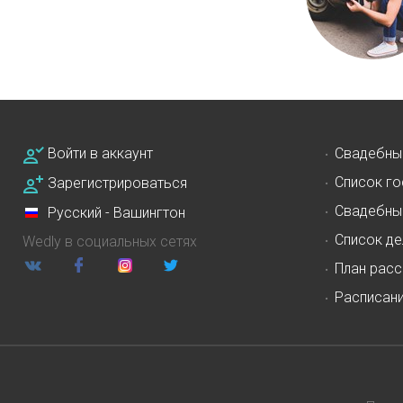
Войти в аккаунт
Свадебны
Список го
Зарегистрироваться
Свадебны
Русский - Вашингтон
Список де
Wedly в социальных сетях
План расс
Расписан