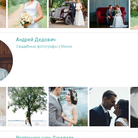
Андрей Дедович
Свадебные фотографы
|
Минск
Восточное шоу Джалила