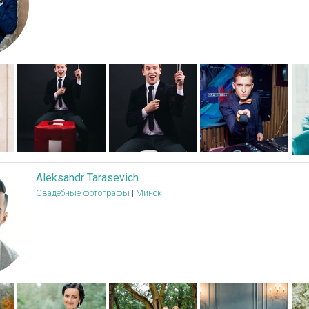
Aleksandr Tarasevich
Свадебные фотографы
|
Минск