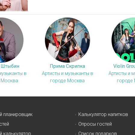
 Штыбин
Прима Скрипка
Violin Gr
музыканты в
Артисты и музыканты в
Артисты и 
 Москва
городе Москва
городе
й планировщик
Калькулятор напитков
стей
Опросы гостей
й калькулятор
Список подарков