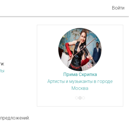
Войти
и:
ты
рипка
Violin Group DOLLS
нты в городе
Артисты и музыканты в городе
ва
Москва
а предложений.