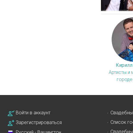
Кирилл
Артисты и 
городе
Войти в аккаунт
Свадебны
Список го
Зарегистрироваться
Свадебны
Русский - Вашингтон