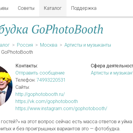
ывы
Советы
Каталог
Поддержка
удка GoPhotoBooth
алог
Россия
Москва
Артисты и музыканты
 GoPhotoBooth
Контакты:
Сфера деятельност
Отправить сообщение
Артисты и музыкан
Прима Ск
Телефон:
74993220531
Артисты и музыка
Сайты:
Моск
http://gophotobooth.ru/
https://vk.com/gophotobooth
https://www.instagram.com/gophotobooth/
 гостей?» на этот вопрос сейчас есть масса ответов и уйм
нитых и без проигрышных вариантов это — фотобудка.