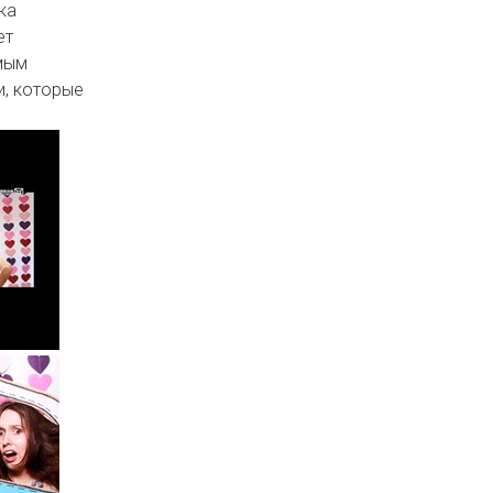
ка
ет
мым
и, которые