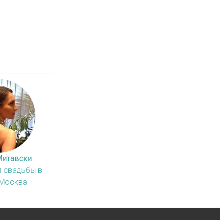
Митавски
я свадьбы в
 Москва