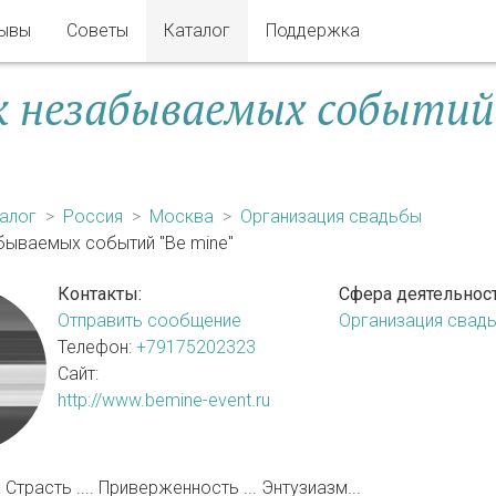
ывы
Советы
Каталог
Поддержка
 незабываемых событий
алог
Россия
Москва
Организация свадьбы
бываемых событий "Be mine"
Контакты:
Сфера деятельност
Отправить сообщение
Организация свад
Телефон:
+79175202323
Сайт:
http://www.bemine-event.ru
трасть .... Приверженность ... Энтузиазм...