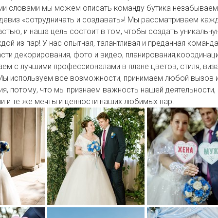
ми словами мы можем описать команду бутика незабывае
 девиз «сотрудничать и создавать»! Мы рассматриваем каж
астью, и наша цель состоит в том, чтобы создать уникальн
дой из пар! У нас опытная, талантливая и преданная команд
сти декорирования, фото и видео, планирования,координаци
ем с лучшими профессионалами в плане цветов, стиля, виз
 Мы используем все возможности, принимаем любой вызов 
я, потому, что мы признаем важность нашей деятельности,
и и те же мечты и ценности наших любимых пар!