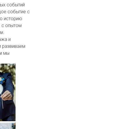
мых событий
дое событие с
ую историю
а с опытом
и.
ажа и
и развиваем
 и мы