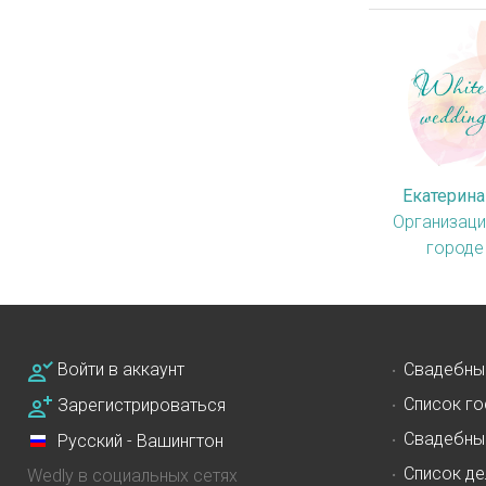
Екатерин
Организаци
городе
Войти в аккаунт
Свадебны
Список го
Зарегистрироваться
Свадебны
Русский - Вашингтон
Список де
Wedly в социальных сетях