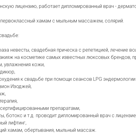
нскую лицензию, работает дипломированный врач - дермат
ь первоклассный хамам с мыльным массажем, солярий.
свадьбе:
раза невесты, свадебная прическа с репетицией, лечение во
макияж на косметике самых известных люксовых брендов, 
м, увлажнения кожи,
едикюр,
охудения к свадьбе при помощи сеансов LPG эндермологии 
зион Изоджей,
аж,
терапия,
 сертифицированными препаратами,
ты, ботокс и т.д. проводит дипломированный врач с лицензие
ный лифтинг,
щий хамам, обертывания, мыльный массаж.