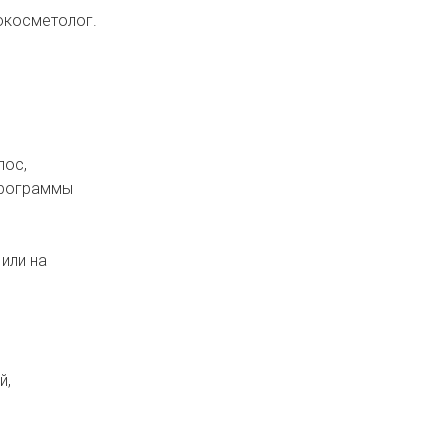
окосметолог.
лос,
программы
или на
й,