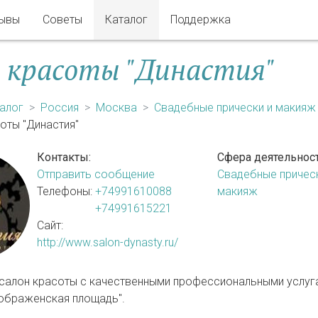
ывы
Советы
Каталог
Поддержка
 красоты "Династия"
алог
Россия
Москва
Свадебные прически и макияж
оты "Династия"
Контакты:
Сфера деятельност
Отправить сообщение
Свадебные прическ
Телефоны:
+74991610088
макияж
+74991615221
Сайт:
http://www.salon-dynasty.ru/
салон красоты с качественными профессиональными услуга
еображенская площадь".