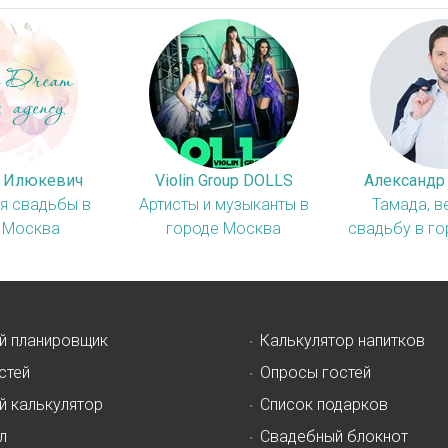
а Илюкевич
Violin Group DOLLS
Александр
я свадьбы в
Артисты и музыканты в
Тамада, в
 Москва
городе Москва
свадьбу в г
й планировщик
Калькулятор напитков
стей
Опросы гостей
й калькулятор
Список подарков
л
Свадебный блокнот