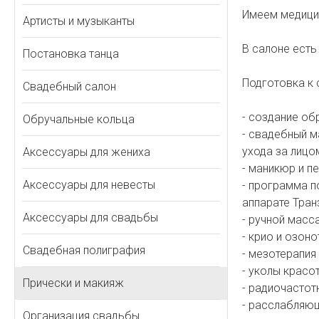
Имеем медици
Артисты и музыканты
В салоне ест
Постановка танца
Подготовка к 
Свадебный салон
- создание об
Обручальные кольца
- свадебный 
ухода за лицо
Аксессуары для жениха
- маникюр и п
Аксессуары для невесты
- программа п
аппарате Тран
Аксессуары для свадьбы
- ручной масс
- крио и озоно
Свадебная полиграфия
- мезотерапия
- уколы красо
Прически и макияж
- радиочастот
- расслабляю
Организация свадьбы