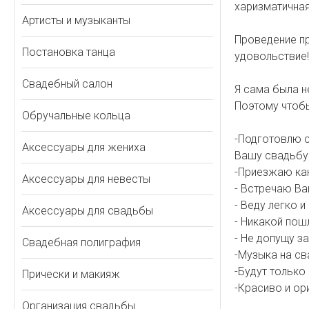
харизматичная
Артисты и музыканты
Проведение пр
Постановка танца
удовольствие!!
Свадебный салон
Я сама была н
Поэтому чтоб
Обручальные кольца
-Подготовлю с
Аксессуары для жениха
Вашу свадьбу 
-Приезжаю как
Аксессуары для невесты
- Встречаю Ва
- Веду легко 
Аксессуары для свадьбы
- Никакой пош
- Не допущу за
Свадебная полиграфия
-Музыка на св
-Будут только
Прически и макияж
-Красиво и ор
Организация свадьбы