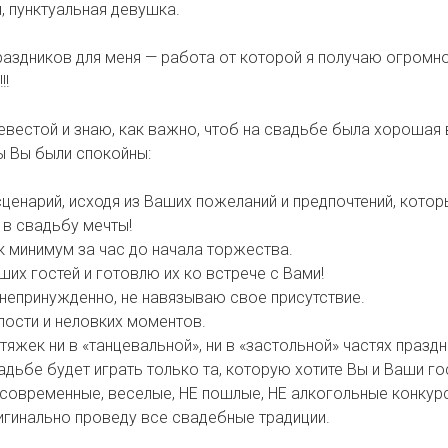
, пунктуальная девушка.
аздников для меня — работа от которой я получаю огромн
!!
евестой и знаю, как важно, чтоб на свадьбе была хорошая
ы Вы были спокойны:
ценарий, исходя из Ваших пожеланий и предпочтений, котор
в свадьбу мечты!
 минимум за час до начала торжества.
ших гостей и готовлю их ко встрече с Вами!
и непринужденно, не навязываю свое присутствие.
лости и неловких моментов.
тяжек ни в «танцевальной», ни в «застольной» частях праздн
адьбе будет играть только та, которую хотите Вы и Ваши го
 современные, веселые, НЕ пошлые, НЕ алкогольные конкур
игинально проведу все свадебные традиции.