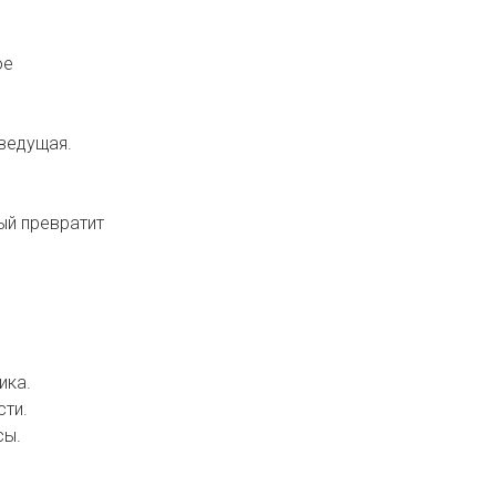
ое
 ведущая.
ый превратит
ика.
сти.
сы.