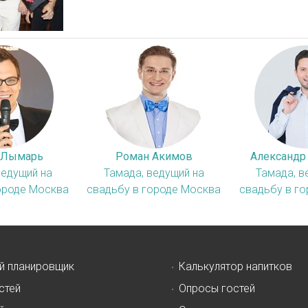
 Лымарь
Роман Акимов
Александр
ведущий на
Тамада, ведущий на
Тамада, в
ороде Москва
свадьбу в городе Москва
свадьбу в г
й планировщик
Калькулятор напитков
стей
Опросы гостей