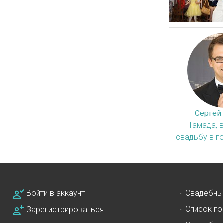
Сергей
Тамада, 
свадьбу в г
Войти в аккаунт
Свадебны
Список го
Зарегистрироваться