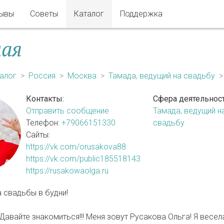
ывы
Советы
Каталог
Поддержка
щая
алог
Россия
Москва
Тамада, ведущий на свадьбу
Контакты:
Сфера деятельност
Отправить сообщение
Тамада, ведущий н
Телефон:
+79066151330
свадьбу
Сайты:
https://vk.com/orusakova88
https://vk.com/public185518143
https://rusakowaolga.ru
а свадьбы в будни!
 Давайте знакомиться!!! Меня зовут Русакова Ольга! Я весел