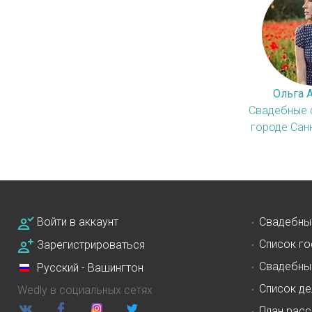
Ольга 
Свадебные 
городе Сан
Войти в аккаунт
Свадебны
Список го
Зарегистрироваться
Свадебны
Русский - Вашингтон
Список де
Wedly в социальных сетях
План расс