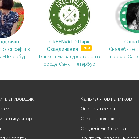
Андрияш
GREENVALD Парк
Саша 
фотографы в
Скандинавия
Свадебные 
кт-Петербург
Банкетный зал/ресторан в
городе Санк
городе Санкт-Петербург
й планировщик
Калькулятор напитков
стей
Опросы гостей
й калькулятор
Список подарков
л
Свадебный блокнот
адки гостей
Контакты свадебных пр