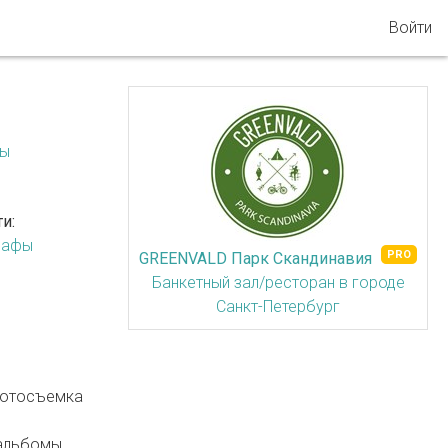
Войти
фы
и:
рафы
GREENVALD Парк Скандинавия
Банкетный зал/ресторан в городе
Санкт-Петербург
фотосъемка
альбомы.