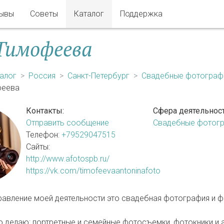
ывы
Советы
Каталог
Поддержка
Тимофеева
алог
Россия
Санкт-Петербург
Свадебные фотогра
феева
Контакты:
Сфера деятельност
Отправить сообщение
Свадебные фотог
Телефон:
+79529047515
Сайты:
http://www.afotospb.ru/
https://vk.com/timofeevaantoninafoto
равление моей деятельности это свадебная фотография и 
 делаю: портретные и семейные фотосъемки, фотокники и 