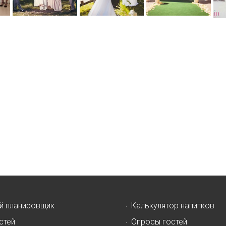
й планировщик
Калькулятор напитков
стей
Опросы гостей