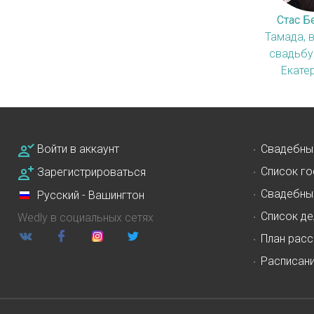
Стас Б
Тамада, 
свадьбу
Екате
Войти в аккаунт
Свадебны
Список го
Зарегистрироваться
Свадебны
Русский - Вашингтон
Список де
Wedly в социальных сетях
План расс
Расписан