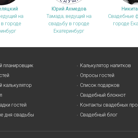
еляцкий
Юрий Ахмедов
Никита
ведущий на
Тамада, ведущий на
Свадебные 
 в городе
свадьбу в городе
городе Ек
ринбург
Екатеринбург
й планировщик
Калькулятор напитков
стей
Опросы гостей
й калькулятор
Список подарков
л
Свадебный блокнот
адки гостей
Контакты свадебных пр
ие дня свадьбы
Свадебный блог