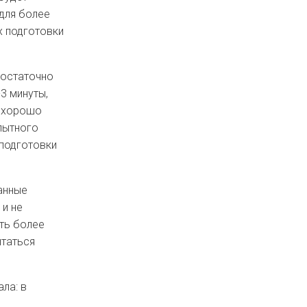
 для более
х подготовки
достаточно
3 минуты,
, хорошо
пытного
 подготовки
анные
и не
ть более
ытаться
ла: в