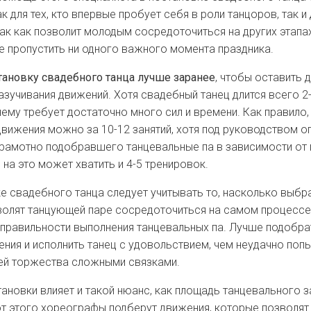
к для тех, кто впервые пробует себя в роли танцоров, так и
так как позволит молодым сосредоточиться на других этапа
е пропустить ни одного важного момента праздника.
тановку свадебного танца лучше заранее
, чтобы оставить 
азучивания движений. Хотя свадебный танец длится всего 2-
нему требует достаточно много сил и времени. Как правило
движения можно за 10-12 занятий, хотя под руководством о
рамотно подобравшего танцевальные па в зависимости от
на это может хватить и 4-5 тренировок.
е свадебного танца следует учитывать то, насколько выбр
олят танцующей паре сосредоточиться на самом процессе 
правильности выполнения танцевальных па. Лучше подобра
ния и исполнить танец с удовольствием, чем неудачно поп
тей торжества сложными связками.
ановки влияет и такой нюанс, как площадь танцевального за
т этого хореографы подберут движения, которые позволят