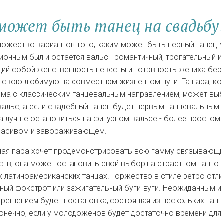
может быть танец на свадьбу
ожество вариантов того, каким может быть первый танец 
онным был и остается вальс - романтичный, трогательный 
ий собой женственность невесты и готовность жениха бе
 свою любимую на совместном жизненном пути. Та пара, к
ома с классическим танцевальным направлением, может вы
вальс, а если свадебный танец будет первым танцевальным
а лучше остановиться на фигурном вальсе - более простом 
красивом и завораживающем.
ная пара хочет продемонстрировать всю гамму связывающ
тв, она может остановить свой выбор на страстном танго 
 латиноамериканских танцах. Торжество в стиле ретро отл
ный фокстрот или зажигательный буги-вуги. Неожиданным и
решением будет постановка, состоящая из нескольких тан
онечно, если у молодоженов будет достаточно времени для