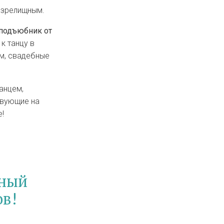
 зрелищным.
подъюбник от
к танцу в
ем, свадебные
анцем,
твующие на
!
нный
ов!