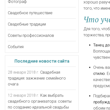
Фотограф
хорошо разучи
того, что име
Свадебное путешествие
Что уч
Свадебные традиции
Для того, что
торжества, п
Советы профессионалов
Танец до
События
Воплощая
чувствен
Последние новости сайта
Очень в
28 января 2018 г.
Свадебная
стилю
. 
традиция: зажжение семейного
качестве
очага
предусмо
12 января 2018 г.
Как выбрать
Подбира
свадебного организатора: советы
пробужд
по созданию идеальной свадьбы
обоим па