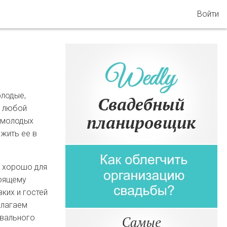
Войти
олодые,
й любой
ц молодых
жить ее в
о хорошо для
тоящему
ких и гостей
длагаем
евального