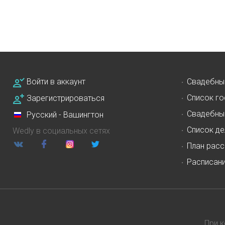
Войти в аккаунт
Свадебны
Список го
Зарегистрироваться
Свадебны
Русский - Вашингтон
Список де
Wedly в социальных сетях
План расс
Расписан
При 