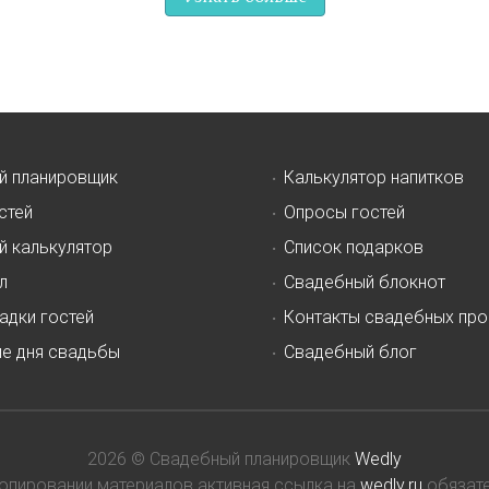
й планировщик
Калькулятор напитков
стей
Опросы гостей
й калькулятор
Список подарков
л
Свадебный блокнот
адки гостей
Контакты свадебных пр
ие дня свадьбы
Свадебный блог
2026 © Свадебный планировщик
Wedly
копировании материалов активная ссылка на
wedly.ru
обязате