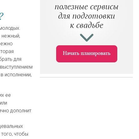
?
молодых.
и нежный,
режно
оторая
брать для
 выступлением
в исполнении,
их ее
или
ично дополнит
цевальных
 того, чтобы