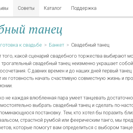
ывы
Советы
Каталог
Поддержка
бный танец
готовка к свадьбе
Банкет
Свадебный танец
т того, какой сценарий свадебного торжества выбирают м
и трогательный свадебный танец неизменно украшает собо
осочетания. С давних времен и до наших дней первый тане
 их готовность начать счастливую совместную жизнь и про
монии.
ко не каждая влюбленная пара умеет танцевать достаточн
амостоятельно выбрать свадебный танец и сделать по-нас
поминающуюся постановку. Тем, кто хотел бы поразить близ
альсом, страстной румбой или феерическим танго, мы пре
ветов, которые помогут вам определиться с выбором танц