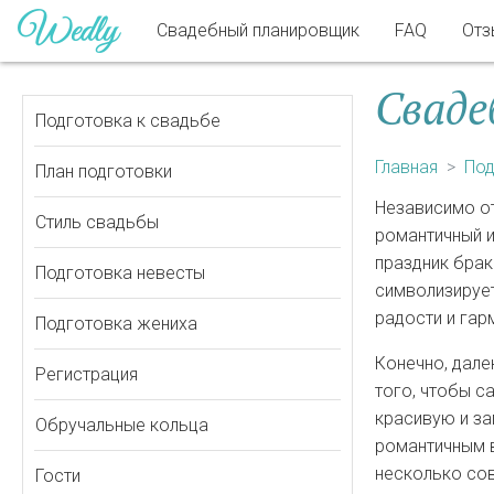
Свадебный планировщик
FAQ
Отз
Сваде
Подготовка к свадьбе
Главная
Под
План подготовки
Независимо о
Стиль свадьбы
романтичный 
праздник брак
Подготовка невесты
символизирует
радости и гар
Подготовка жениха
Конечно, дале
Регистрация
того, чтобы с
красивую и за
Обручальные кольца
романтичным в
несколько со
Гости