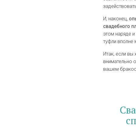
задействоват
И, наконец,
оп
свадебного п
этом наряде и
туфли вполне 
Итак, если вы
внимательно о
вашем бракос
Сва
сп