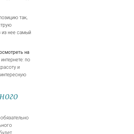
позицию так,
струю
 из нее самый
осмотреть на
интернете: по
красоту и
 интересную
ного
 обязательно
ьного
будет