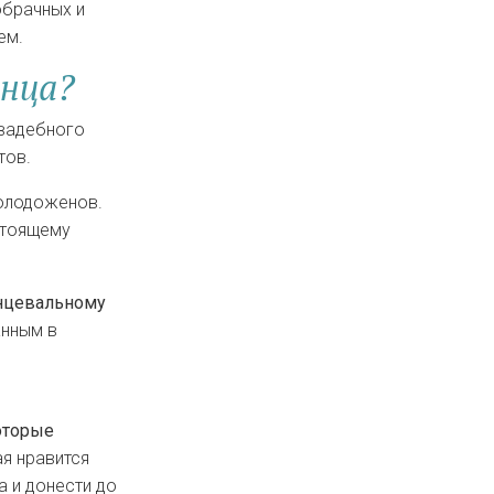
обрачных и
ем.
анца?
свадебного
тов.
олодоженов.
стоящему
анцевальному
анным в
оторые
ая нравится
 и донести до