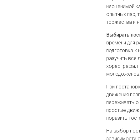
неоценимой ка
опытных пар, 
торжества и н
Выбирать пос
времени для р
подготовка к 
разучить все 
хореографа, г
молодоженов, 
При постановк
движения позв
переживать о 
простые движе
поразить гос
На выбор пост
зависимости о