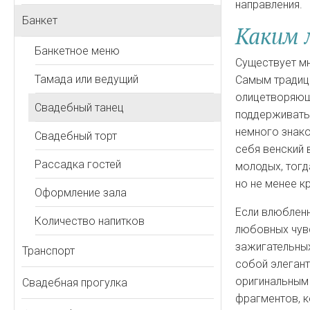
направления.
Банкет
Каким 
Банкетное меню
Существует мн
Тамада или ведущий
Самым традици
олицетворяющ
Свадебный танец
поддерживать
немного знак
Свадебный торт
себя венский 
Рассадка гостей
молодых, тогд
но не менее 
Оформление зала
Если влюблен
Количество напитков
любовных чувс
зажигательных
Транспорт
собой элегант
оригинальным 
Свадебная прогулка
фрагментов, к